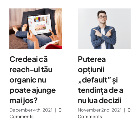
Credeai că
Puterea
reach-ul tău
opțiunii
organic nu
„default” și
poate ajunge
tendința de a
mai jos?
nu lua decizii
December 4th, 2021
|
0
November 2nd, 2021
|
0
Comments
Comments