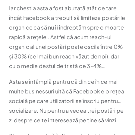
Iar chestia asta a fost abuzată atât de tare
încât Facebook a trebuit să limiteze postările
organice ca să nu îi îndreptăm spre o moarte
rapidă a rețelei. Astfel că acum reach-ul
organic al unei postări poate oscila între 0%
și 30% (cel mai bun reach văzut de noi), dar
cu o medie destul de tristă de 3-4%…
Asta se întâmplă pentru că din ce în ce mai
multe businessuri uită că Facebook e o rețea
socială pe care utilizatorii se înscriu pentru…
socializare. Nu pentru a vedea trei postări pe
zi despre ce te interesează pe tine să vinzi.