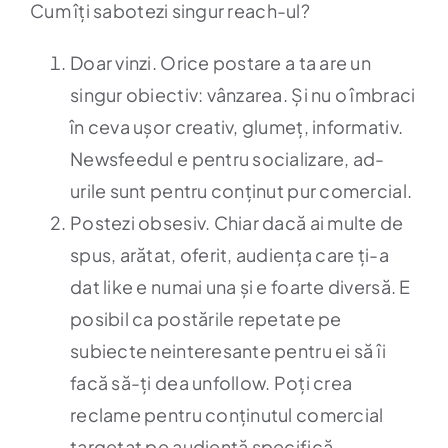
Cum îți sabotezi singur reach-ul?
Doar vinzi. Orice postare a ta are un
singur obiectiv: vânzarea. Și nu o îmbraci
în ceva ușor creativ, glumeț, informativ.
Newsfeedul e pentru socializare, ad-
urile sunt pentru conținut pur comercial.
Postezi obsesiv. Chiar dacă ai multe de
spus, arătat, oferit, audiența care ți-a
dat like e numai una și e foarte diversă. E
posibil ca postările repetate pe
subiecte neinteresante pentru ei să îi
facă să-ți dea unfollow. Poți crea
reclame pentru conținutul comercial
targetat pe audiență specifică.