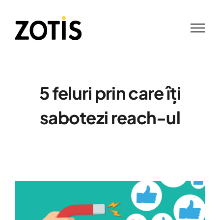
Skip
to
content
5 feluri prin care îți
sabotezi reach-ul
View
Larger
Image