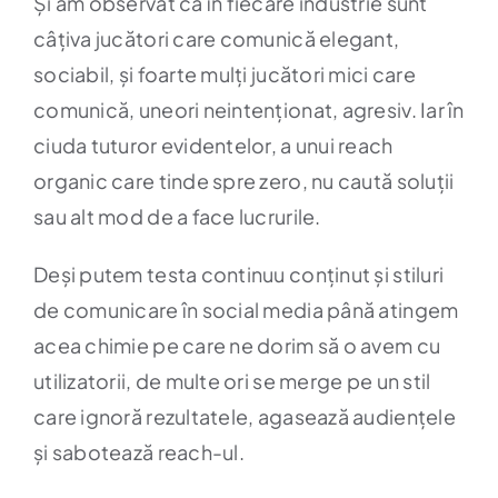
Și am observat că în fiecare industrie sunt
câțiva jucători care comunică elegant,
sociabil, și foarte mulți jucători mici care
comunică, uneori neintenționat, agresiv. Iar în
ciuda tuturor evidentelor, a unui reach
organic care tinde spre zero, nu caută soluții
sau alt mod de a face lucrurile.
Deși putem testa continuu conținut și stiluri
de comunicare în social media până atingem
acea chimie pe care ne dorim să o avem cu
utilizatorii, de multe ori se merge pe un stil
care ignoră rezultatele, agasează audiențele
și sabotează reach-ul.