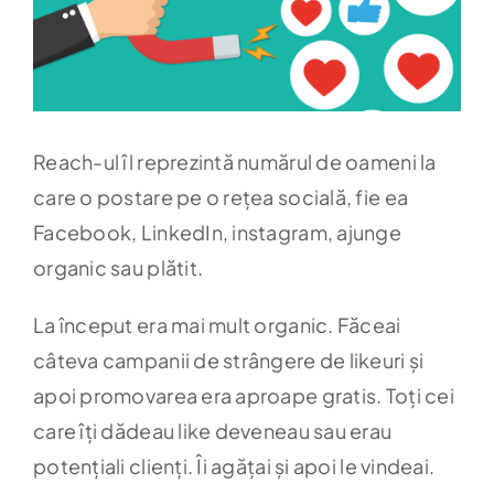
Reach-ul îl reprezintă numărul de oameni la
care o postare pe o rețea socială, fie ea
Facebook, LinkedIn, instagram, ajunge
organic sau plătit.
La început era mai mult organic. Făceai
câteva campanii de strângere de likeuri și
apoi promovarea era aproape gratis. Toți cei
care îți dădeau like deveneau sau erau
potențiali clienți. Îi agățai și apoi le vindeai.