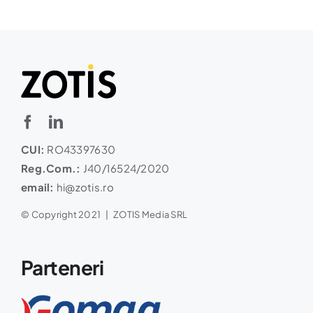
CUI:
RO43397630
Reg.Com.:
J40/16524/2020
email:
hi@zotis.ro
© Copyright 2021 | ZOTIS Media SRL
Parteneri