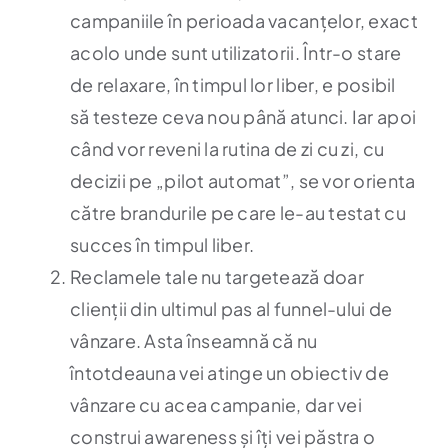
campaniile în perioada vacanțelor, exact
acolo unde sunt utilizatorii. Într-o stare
de relaxare, în timpul lor liber, e posibil
să testeze ceva nou până atunci. Iar apoi
când vor reveni la rutina de zi cu zi, cu
decizii pe „pilot automat”, se vor orienta
către brandurile pe care le-au testat cu
succes în timpul liber.
Reclamele tale nu targetează doar
clienții din ultimul pas al funnel-ului de
vânzare. Asta înseamnă că nu
întotdeauna vei atinge un obiectiv de
vânzare cu acea campanie, dar vei
construi awareness și îți vei păstra o