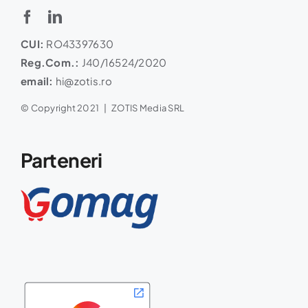
CUI:
RO43397630
Reg.Com.:
J40/16524/2020
email:
hi@zotis.ro
© Copyright 2021 | ZOTIS Media SRL
Parteneri