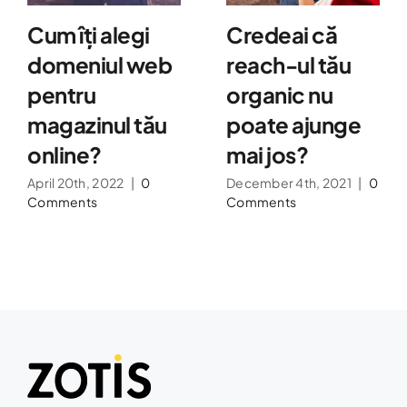
Cum îți alegi
Credeai că
domeniul web
reach-ul tău
pentru
organic nu
magazinul tău
poate ajunge
online?
mai jos?
April 20th, 2022
|
0
December 4th, 2021
|
0
Comments
Comments