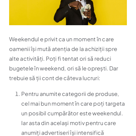
Weekendul e privit ca un moment în care
oamenii își mută atenția de la achiziții spre
alte activități. Poți fi tentat ori să reduci
bugetele în weekend, ori să le oprești. Dar
trebuie să ții cont de câteva lucruri:
Pentru anumite categorii de produse,
cel mai bun moment în care poți targeta
un posibil cumpărător este weekendul.
Iar asta din același motiv pentru care
anumiți advertiseri își intensifică