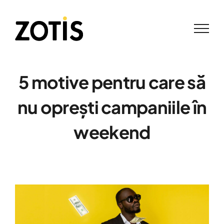
Skip
to
content
5 motive pentru care să
nu oprești campaniile în
weekend
View
Larger
Image