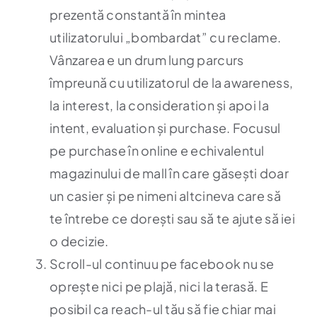
prezentă constantă în mintea
utilizatorului „bombardat” cu reclame.
Vânzarea e un drum lung parcurs
împreună cu utilizatorul de la awareness,
la interest, la consideration și apoi la
intent, evaluation și purchase. Focusul
pe purchase în online e echivalentul
magazinului de mall în care găsești doar
un casier și pe nimeni altcineva care să
te întrebe ce dorești sau să te ajute să iei
o decizie.
Scroll-ul continuu pe facebook nu se
oprește nici pe plajă, nici la terasă. E
posibil ca reach-ul tău să fie chiar mai