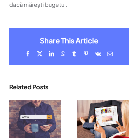
dacă mărești bugetul.
Share This Article
Facebook
X
LinkedIn
WhatsApp
Tumblr
Pinterest
Vk
Email
Related Posts