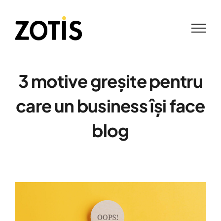
Skip
to
content
3 motive greșite pentru
care un business își face
blog
View
Larger
Image