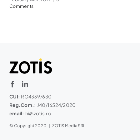
Comments
CUI:
RO43397630
Reg.Com.:
J40/16524/2020
email:
hi@zotis.ro
© Copyright 2020 | ZOTIS Media SRL