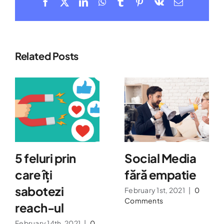
Facebook
X
LinkedIn
WhatsApp
Tumblr
Pinterest
Vk
Email
Related Posts
5 feluri prin
Social Media
care îți
fără empatie
sabotezi
February 1st, 2021
|
0
Comments
reach-ul
February 14th, 2021
|
0