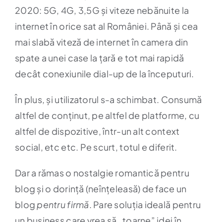
2020: 5G, 4G, 3,5G și viteze nebănuite la
internet în orice sat al României. Până și cea
mai slabă viteză de internet în camera din
spate a unei case la țară e tot mai rapidă
decât conexiunile dial-up de la începuturi.
În plus, și utilizatorul s-a schimbat. Consumă
altfel de conținut, pe altfel de platforme, cu
altfel de dispozitive, într-un alt context
social, etc etc. Pe scurt, totul e diferit.
Dar a rămas o nostalgie romantică pentru
blog și o dorință (neînțeleasă) de face un
blog
pentru firmă
. Pare soluția ideală pentru
un business care vrea să „toarne” idei în