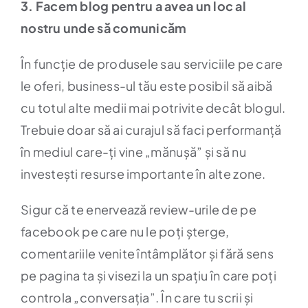
3. Facem blog pentru a avea un loc al
nostru unde să comunicăm
În funcție de produsele sau serviciile pe care
le oferi, business-ul tău este posibil să aibă
cu totul alte medii mai potrivite decât blogul.
Trebuie doar să ai curajul să faci performanță
în mediul care-ți vine „mănușă” și să nu
investești resurse importante în alte zone.
Sigur că te enervează review-urile de pe
facebook pe care nu le poți șterge,
comentariile venite întâmplător și fără sens
pe pagina ta și visezi la un spațiu în care poți
controla „conversația”. În care tu scrii și