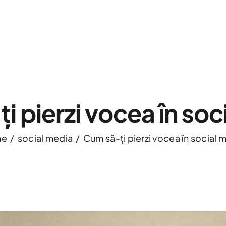
i pierzi vocea în soc
me
social media
Cum să-ți pierzi vocea în social 