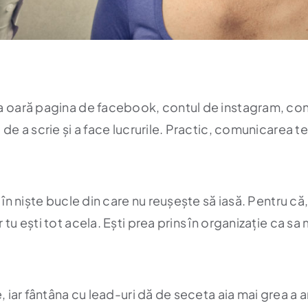
ma oară pagina de facebook, contul de instagram, contu
 de a scrie și a face lucrurile. Practic, comunicarea t
ă în niște bucle din care nu reușește să iasă. Pentru c
tu ești tot acela. Ești prea prins în organizație ca sa m
, iar fântâna cu lead-uri dă de seceta aia mai grea a an