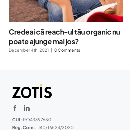
Credeai că reach-ul tău organic nu
poate ajunge mai jos?
December 4th, 2021
|
0 Comments
CUI:
RO43397630
Reg.Com.:
J40/16524/2020