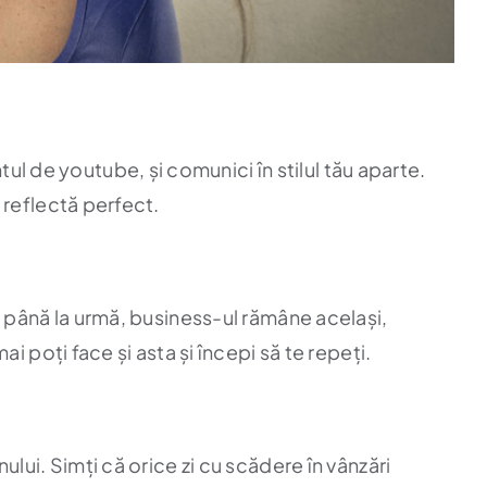
l de youtube, și comunici în stilul tău aparte.
e reflectă perfect.
ă, până la urmă, business-ul rămâne același,
ai poți face și asta și începi să te repeți.
ului. Simți că orice zi cu scădere în vânzări