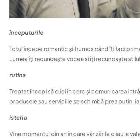
începuturile
Totul începe romantic și frumos când îți faci pri
Lumea îți recunoaște vocea și îți recunoaște stilul
rutina
Treptat începi să o iei în cerc și comunicarea intr
produsele sau serviciile se schimbă prea puțin, iar 
isteria
Vine momentul din an în care vânzările o iau la vale