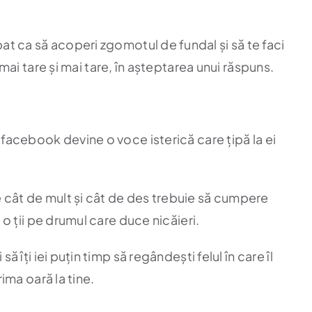
t ca să acoperi zgomotul de fundal și să te faci
mai tare și mai tare, în așteptarea unui răspuns.
 facebook devine o voce isterică care țipă la ei
e cât de mult și cât de des trebuie să cumpere
 o ții pe drumul care duce nicăieri.
 îți iei puțin timp să regândești felul în care îl
ima oară la tine.