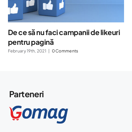
De ce să nu faci campanii de likeuri
pentru pagină
February 19th, 2021
|
0 Comments
Parteneri