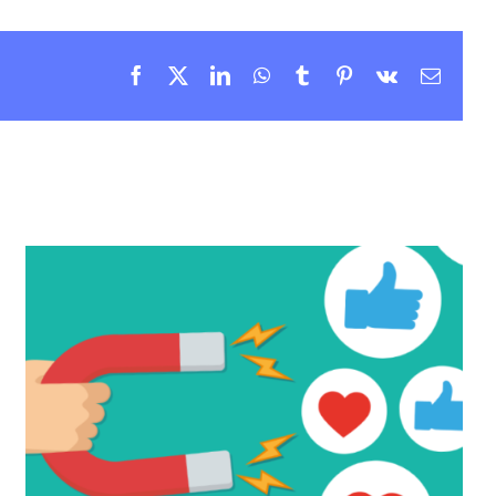
Facebook
X
LinkedIn
WhatsApp
Tumblr
Pinterest
Vk
Email