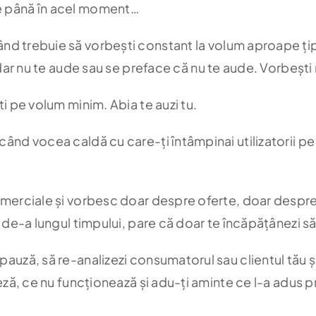
te până în acel moment…
d trebuie să vorbești constant la volum aproape țipa
dar nu te aude sau se preface că nu te aude. Vorbești 
ti pe volum minim. Abia te auzi tu.
când vocea caldă cu care-ți întâmpinai utilizatorii pe
comerciale și vorbesc doar despre oferte, doar despr
e de-a lungul timpului, pare că doar te încăpățânezi să
uză, să re-analizezi consumatorul sau clientul tău și să
neză, ce nu funcționează și adu-ți aminte ce l-a adus pr