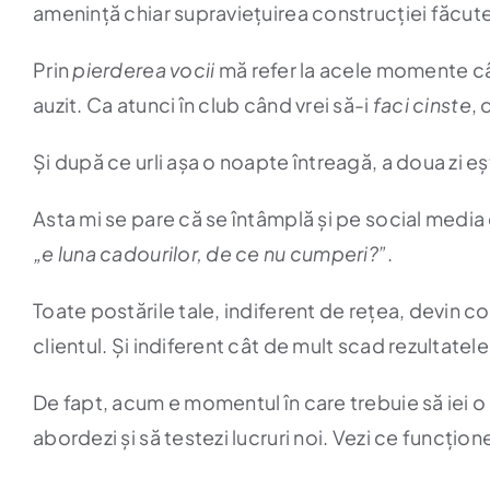
amenință chiar supraviețuirea construcției făcu
Prin
pierderea vocii
mă refer la acele momente cân
auzit. Ca atunci în club când vrei să-i
faci cinste
, 
Și după ce urli așa o noapte întreagă, a doua zi eș
Asta mi se pare că se întâmplă și pe social media 
„e luna cadourilor, de ce nu cumperi?”
.
Toate postările tale, indiferent de rețea, devin 
clientul. Și indiferent cât de mult scad rezultatel
De fapt, acum e momentul în care trebuie să iei o pa
abordezi și să testezi lucruri noi. Vezi ce funcțio